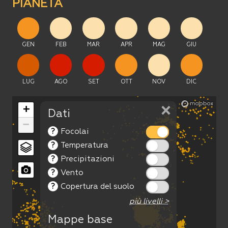
PIANETA
GEN
FEB
MAR
APR
MAG
GIU
LUG
AGO
SET
OTT
NOV
DIC
×
+
Dati
−
?
Focolai
?
Temperatura
?
Precipitazioni
?
Vento
?
Copertura del suolo
più livelli >
Mappe base