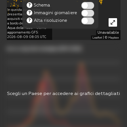
?
Schema
In questa piattaforma
?
Immagini giornaliere
presentiamo i dati satellitari
acquisiti dal sensore MODIS
?
Alta risoluzione
a bordo dei satelliti Terra e
Aqua della Nasa. - Ultimo
aggiornamento GFS:
Unavailable
2026-08-09 08:05 UTC
| ©
Leaflet
Mapbox
Scegli un Paese per accedere ai grafici dettagliati